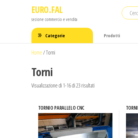
Salta
EURO.FAL
e
sezione commercio e vendita
vai
al
Categorie
Prodotti
contenuto
Home
/
Torni
Torni
Ordina
Visualizzazione di 1-16 di 23 risultati
in
base
TORNIO PARALLELO CNC
TORNI
al
più
recente