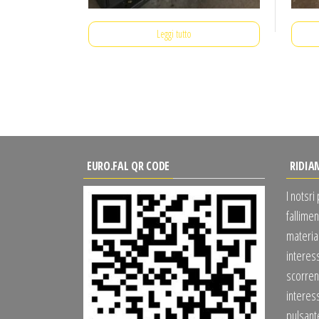
Leggi tutto
EURO.FAL QR CODE
RIDIA
I notsri
fallimen
material
interes
scorrend
interess
pulsan