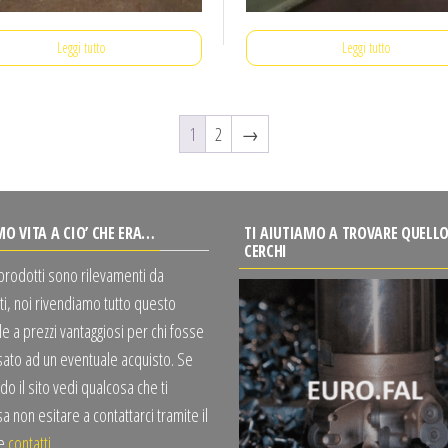
Leggi tutto
Leggi tutto
1
2
→
MO VITA A CIO’ CHE ERA…
TI AIUTIAMO A TROVARE QUELLO
CERCHI
 prodotti sono rilevamenti da
ti, noi rivendiamo tutto questo
e a prezzi vantaggiosi per chi fosse
sato ad un eventuale acquisto. Se
o il sito vedi qualcosa che ti
a non esitare a contattarci tramite il
te
contatti
.