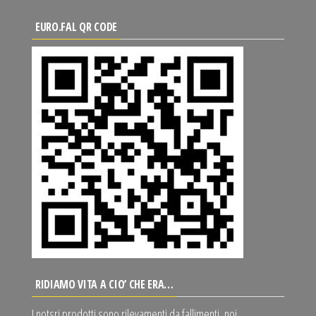
EURO.FAL QR CODE
RIDIAMO VITA A CIO’ CHE ERA…
I notsri prodotti sono rilevamenti da fallimenti, noi