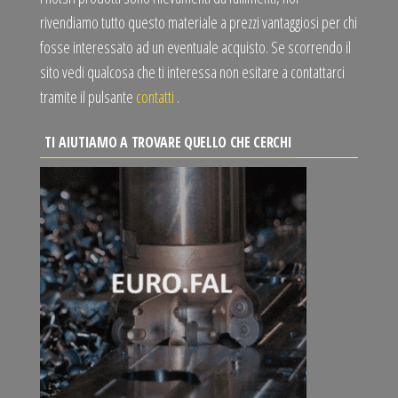
rivendiamo tutto questo materiale a prezzi vantaggiosi per chi
fosse interessato ad un eventuale acquisto. Se scorrendo il
sito vedi qualcosa che ti interessa non esitare a contattarci
tramite il pulsante
contatti
.
TI AIUTIAMO A TROVARE QUELLO CHE CERCHI