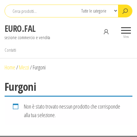
Salta
e
vai
EURO.FAL
al
sezione commercio e vendita
contenuto
Menu
Contatti
Home
/
Mezzi
/
Furgoni
Furgoni
Non è stato trovato nessun prodotto che corrisponde
alla tua selezione.