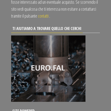
fosse interessato ad un eventuale acquisto. Se scorrendo il
sito vedi qualcosa che ti interessa non esitare a contattarci
tramite il pulsante
contatti
.
TI AIUTIAMO A TROVARE QUELLO CHE CERCHI
SITE POWERED