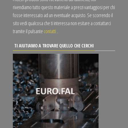
rivendiamo tutto questo materiale a prezzi vantaggiosi per chi
fosse interessato ad un eventuale acquisto. Se scorrendo il
sito vedi qualcosa che ti interessa non esitare a contattarci
tramite il pulsante
contatti
.
TI AIUTIAMO A TROVARE QUELLO CHE CERCHI