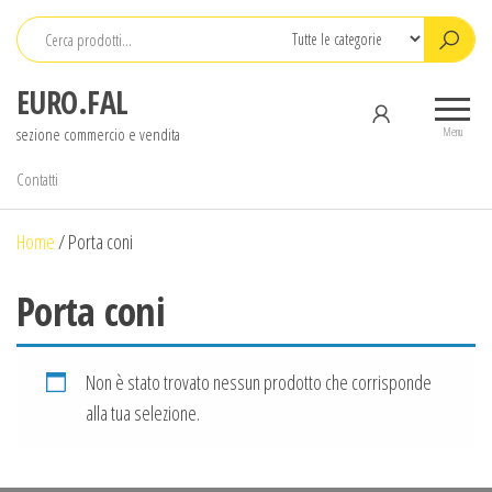
Salta
e
vai
EURO.FAL
al
sezione commercio e vendita
contenuto
Menu
Contatti
Home
/
Porta coni
Porta coni
Non è stato trovato nessun prodotto che corrisponde
alla tua selezione.