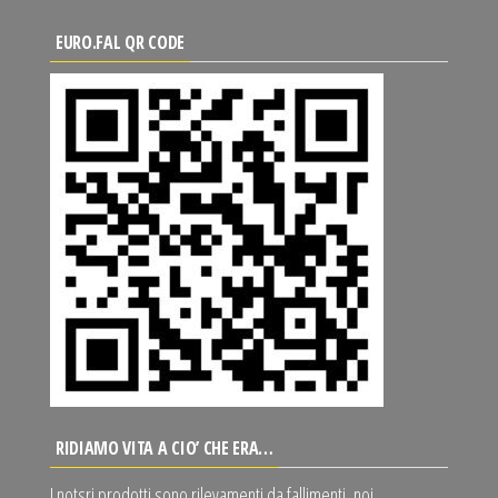
EURO.FAL QR CODE
RIDIAMO VITA A CIO’ CHE ERA…
I notsri prodotti sono rilevamenti da fallimenti, noi