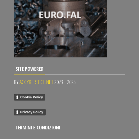
SITE POWERED
BY
ACCYBERTECH.NET
2023 | 2025
Cookie Policy
Privacy Policy
TERMINI E CONDIZIONI