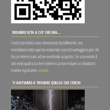
RIDIAMO VITA A CIO’ CHE ERA…
I notsri prodotti sono rilevamenti da fallimenti, noi
rivendiamo tutto questo materiale a prezzi vantaggiosi per chi
fosse interessato ad un eventuale acquisto. Se scorrendo il
sito vedi qualcosa che ti interessa non esitare a contattarci
tramite il pulsante
contatti
.
TI AIUTIAMO A TROVARE QUELLO CHE CERCHI