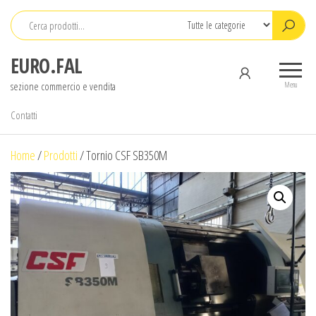
Salta
e
vai
EURO.FAL
al
sezione commercio e vendita
contenuto
Menu
Contatti
Home
/
Prodotti
/
Tornio CSF SB350M