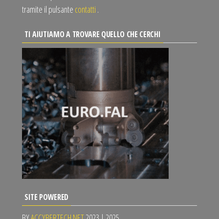
tramite il pulsante
contatti
.
TI AIUTIAMO A TROVARE QUELLO CHE CERCHI
SITE POWERED
BY
ACCYBERTECH.NET
2023 | 2025