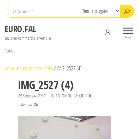
Salta
e
vai
EURO.FAL
al
sezione commercio e vendita
contenuto
Menu
Contatti
Home
/
Punzonatrice Geka
/
IMG_2527 (4)
IMG_2527 (4)
28 Settembre 2017
By
ANTONINO CACCIOTTOLI
Non attivi