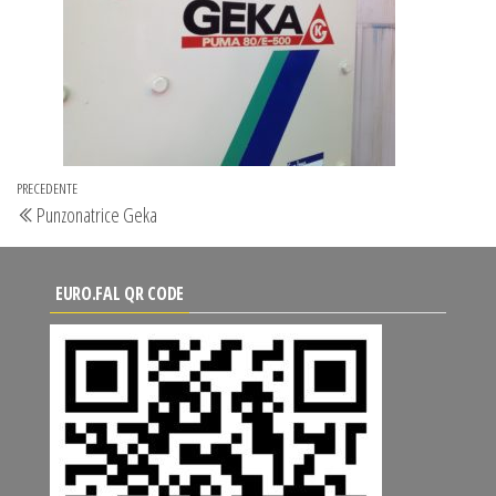
Navigazione
Articolo
PRECEDENTE
Punzonatrice Geka
articoli
precedente
EURO.FAL QR CODE