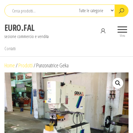
Salta
e
vai
EURO.FAL
al
sezione commercio e vendita
contenuto
Menu
Contatti
Home
/
Prodotti
/
Punzonatrice Geka