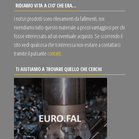
RIDIAMO VITA A CIO’ CHE ERA…
I notsri prodotti sono rilevamenti da fallimenti, noi
rivendiamo tutto questo materiale a prezzi vantaggiosi per chi
fosse interessato ad un eventuale acquisto. Se scorrendo il
sito vedi qualcosa che ti interessa non esitare a contattarci
tramite il pulsante
contatti
.
TI AIUTIAMO A TROVARE QUELLO CHE CERCHI