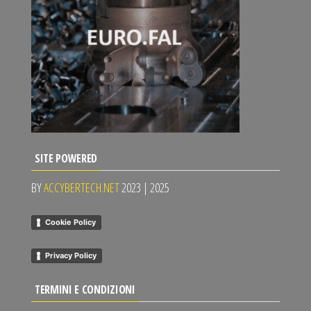
SITE POWERED
BY
ACCYBERTECH.NET
2023 | 2025
Cookie Policy
Privacy Policy
TERMINI E CONDIZIONI