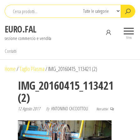
Salta
e
vai
EURO.FAL
al
sezione commercio e vendita
contenuto
Menu
Contatti
Home
/
Taglio Plasma
/
IMG_20160415_113421 (2)
IMG_20160415_113421
(2)
12 Agosto 2017
By
ANTONINO CACCIOTTOLI
Non attivi