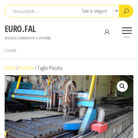
Salta
e
vai
EURO.FAL
al
sezione commercio e vendita
contenuto
Menu
Contatti
Home
/
Prodotti
/
Taglio Plasma