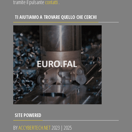
tramite il pulsante
contatti
.
TI AIUTIAMO A TROVARE QUELLO CHE CERCHI
SITE POWERED
BY
ACCYBERTECH.NET
2023 | 2025