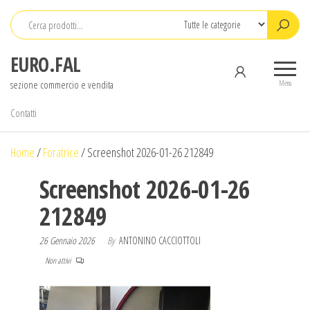
Salta
e
vai
EURO.FAL
al
sezione commercio e vendita
contenuto
Menu
Contatti
Home
/
Foratrice
/
Screenshot 2026-01-26 212849
Screenshot 2026-01-26
212849
26 Gennaio 2026
By
ANTONINO CACCIOTTOLI
Non attivi