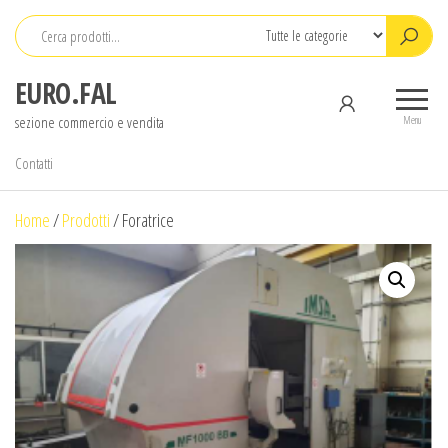
Salta
e
vai
EURO.FAL
al
sezione commercio e vendita
contenuto
Menu
Contatti
Home
/
Prodotti
/
Foratrice