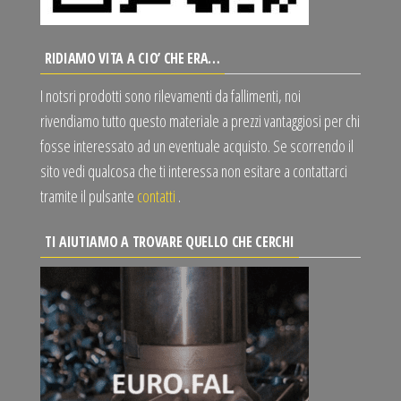
RIDIAMO VITA A CIO’ CHE ERA…
I notsri prodotti sono rilevamenti da fallimenti, noi
rivendiamo tutto questo materiale a prezzi vantaggiosi per chi
fosse interessato ad un eventuale acquisto. Se scorrendo il
sito vedi qualcosa che ti interessa non esitare a contattarci
tramite il pulsante
contatti
.
TI AIUTIAMO A TROVARE QUELLO CHE CERCHI