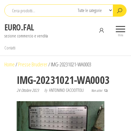
Salta
e
vai
EURO.FAL
al
sezione commercio e vendita
contenuto
Menu
Contatti
Home
/
Presse Bruderer
/
IMG-20231021-WA0003
IMG-20231021-WA0003
24 Ottobre 2023
By
ANTONINO CACCIOTTOLI
Non attivi