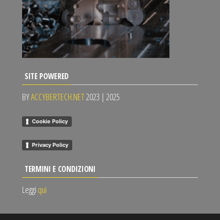
SITE POWERED
BY
ACCYBERTECH.NET
2023 | 2025
Cookie Policy
Privacy Policy
TERMINI E CONDIZIONI
Leggi
qui