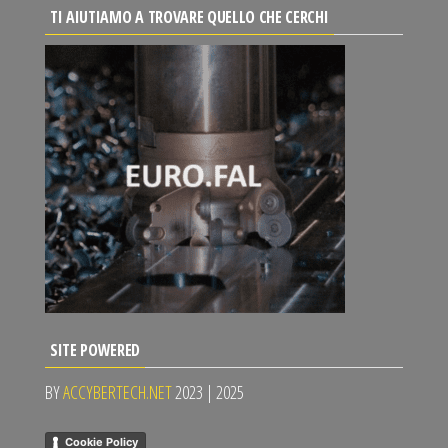
TI AIUTIAMO A TROVARE QUELLO CHE CERCHI
SITE POWERED
BY
ACCYBERTECH.NET
2023 | 2025
Cookie Policy