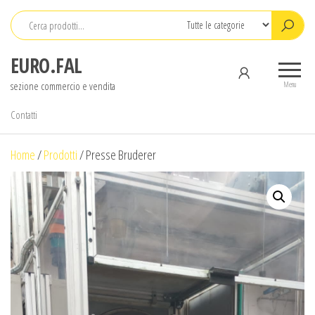
Salta
e
vai
EURO.FAL
al
sezione commercio e vendita
contenuto
Menu
Contatti
Home
/
Prodotti
/
Presse Bruderer