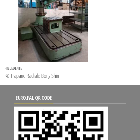
Navigazione
Articolo
PRECEDENTE
Trapano Radiale Bong Shin
articoli
precedente
EURO.FAL QR CODE