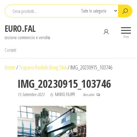
Salta
e
vai
EURO.FAL
al
sezione commercio e vendita
contenuto
Menu
Contatti
Home
/
Trapano Radiale Bong Shin
/
IMG_20230915_103746
IMG_20230915_103746
15 Settembre 2023
By
MARIO.FILIPPI
Non attivi