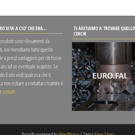
MO VITA A CIO’ CHE ERA…
TI AIUTIAMO A TROVARE QUELLO
CERCHI
 prodotti sono rilevamenti da
ti, noi rivendiamo tutto questo
e a prezzi vantaggiosi per chi fosse
sato ad un eventuale acquisto. Se
o il sito vedi qualcosa che ti
a non esitare a contattarci tramite il
te
contatti
.
Proudly powered by
WordPress
|
Tema:
Envo Shop