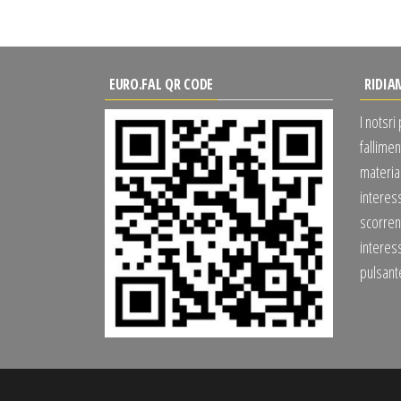
EURO.FAL QR CODE
RIDIA
I notsri
fallimen
material
interes
scorrend
interess
pulsan