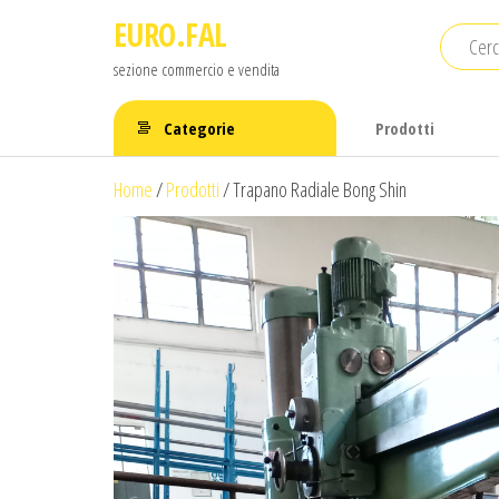
Salta
EURO.FAL
e
sezione commercio e vendita
vai
al
Categorie
Prodotti
contenuto
Home
/
Prodotti
/
Trapano Radiale Bong Shin