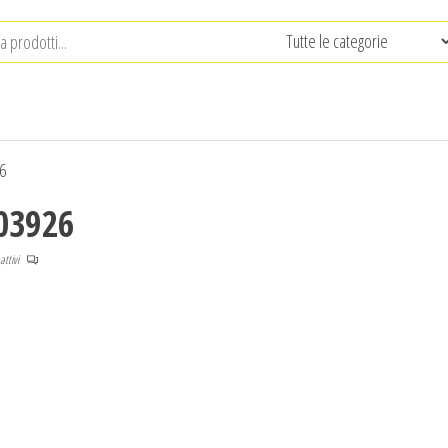
6
03926
attivi