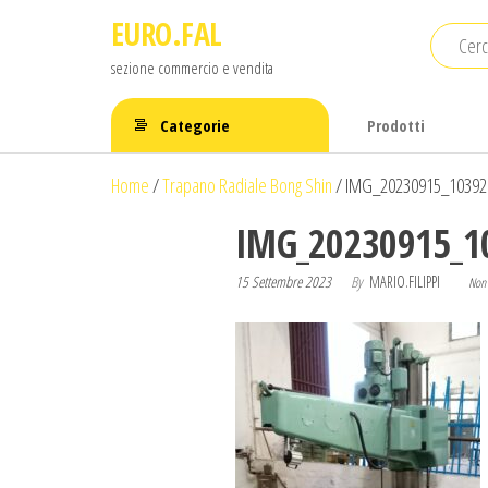
Salta
EURO.FAL
e
sezione commercio e vendita
vai
al
Categorie
Prodotti
contenuto
Home
/
Trapano Radiale Bong Shin
/
IMG_20230915_10392
IMG_20230915_1
15 Settembre 2023
By
MARIO.FILIPPI
Non 