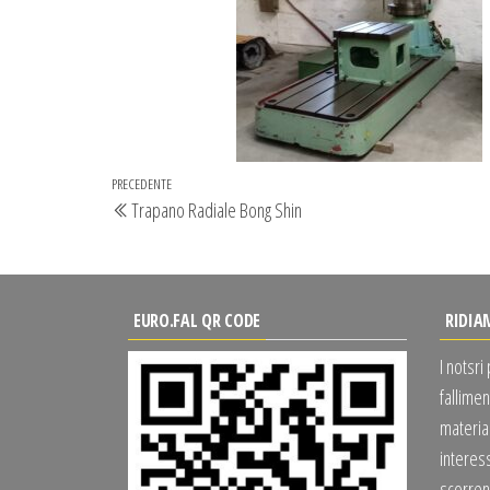
Navigazione
Articolo
PRECEDENTE
Trapano Radiale Bong Shin
articoli
precedente
EURO.FAL QR CODE
RIDIA
I notsri
fallimen
material
interes
scorrend