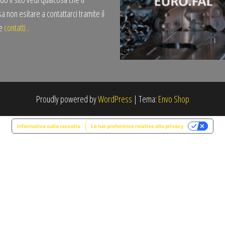
a non esitare a contattarci tramite il
te
contatti
.
Proudly powered by
WordPress
|
Tema:
Envo Shop
Informativa sulla raccolta
Le tue preferenze relative alla privacy