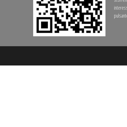
interess
pulsan