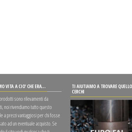
MO VITA A CIO’ CHE ERA…
TI AIUTIAMO A TROVARE QUELLO
CERCHI
 prodotti sono rilevamenti da
ti, noi rivendiamo tutto questo
e a prezzi vantaggiosi per chi fosse
sato ad un eventuale acquisto. Se
o il sito vedi qualcosa che ti