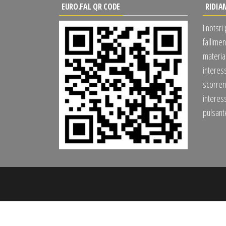
EURO.FAL QR CODE
RIDIA
I notsri
fallimen
material
interes
scorrend
interess
pulsan