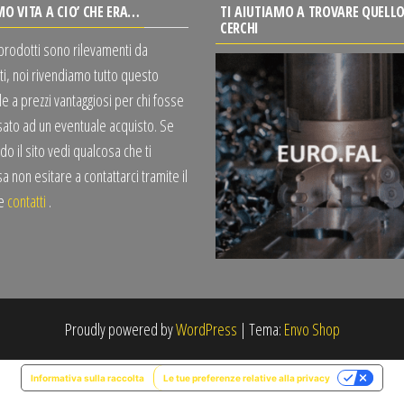
MO VITA A CIO’ CHE ERA…
TI AIUTIAMO A TROVARE QUELLO
CERCHI
 prodotti sono rilevamenti da
ti, noi rivendiamo tutto questo
e a prezzi vantaggiosi per chi fosse
sato ad un eventuale acquisto. Se
o il sito vedi qualcosa che ti
a non esitare a contattarci tramite il
te
contatti
.
Proudly powered by
WordPress
|
Tema:
Envo Shop
Informativa sulla raccolta
Le tue preferenze relative alla privacy