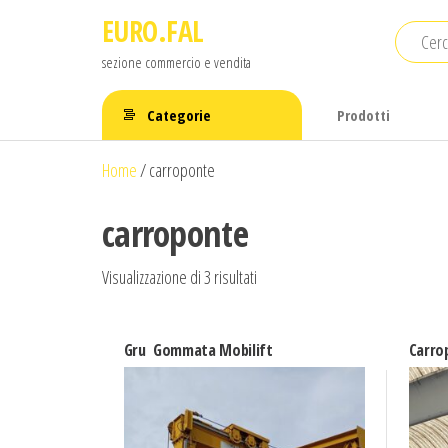
Salta
EURO.FAL
e
sezione commercio e vendita
vai
al
Categorie
Prodotti
contenuto
Home
/
carroponte
carroponte
Ordina
Visualizzazione di 3 risultati
in
base
Gru Gommata Mobilift
Carro
al
più
recente