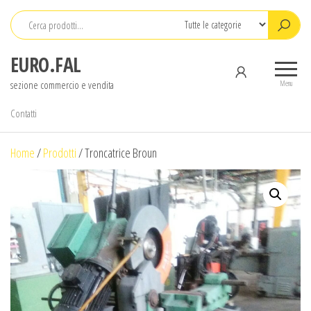
Salta
e
vai
EURO.FAL
al
sezione commercio e vendita
contenuto
Menu
Contatti
Home
/
Prodotti
/
Troncatrice Broun