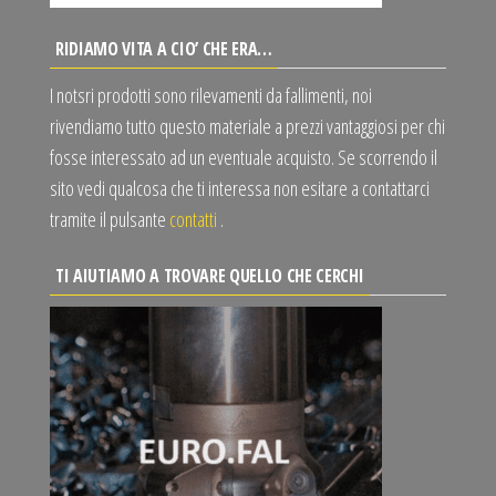
RIDIAMO VITA A CIO’ CHE ERA…
I notsri prodotti sono rilevamenti da fallimenti, noi
rivendiamo tutto questo materiale a prezzi vantaggiosi per chi
fosse interessato ad un eventuale acquisto. Se scorrendo il
sito vedi qualcosa che ti interessa non esitare a contattarci
tramite il pulsante
contatti
.
TI AIUTIAMO A TROVARE QUELLO CHE CERCHI