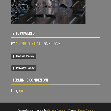
SITE POWERED
BY
ACCYBERTECH.NET
2023 | 2025
Cookie Policy
Privacy Policy
TERMINI E CONDIZIONI
Leggi
qui
Proudly powered by
WordPress
|
Tema:
Envo Shop