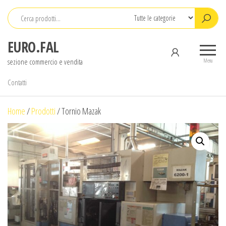
Salta
e
vai
EURO.FAL
al
sezione commercio e vendita
contenuto
Menu
Contatti
Home
/
Prodotti
/
Tornio Mazak