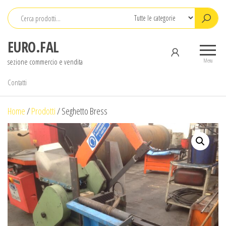
Salta
e
vai
EURO.FAL
al
sezione commercio e vendita
contenuto
Menu
Contatti
Home
/
Prodotti
/
Seghetto Bress