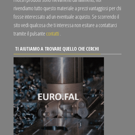
rivendiamo tutto questo materiale a prezzi vantaggiosi per chi
fosse interessato ad un eventuale acquisto. Se scorrendo il
sito vedi qualcosa che ti interessa non esitare a contattarci
tramite il pulsante
contatti
.
TI AIUTIAMO A TROVARE QUELLO CHE CERCHI