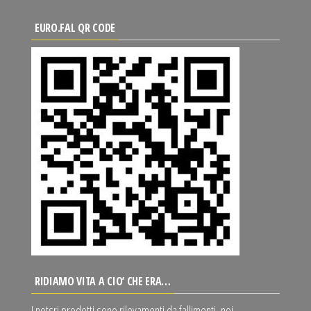
EURO.FAL QR CODE
RIDIAMO VITA A CIO’ CHE ERA…
I notsri prodotti sono rilevamenti da fallimenti, noi