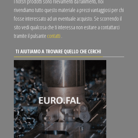
I notsri prodotti sono rilevamenti da fallimenti, noi
rivendiamo tutto questo materiale a prezzi vantaggiosi per chi
fosse interessato ad un eventuale acquisto. Se scorrendo il
sito vedi qualcosa che ti interessa non esitare a contattarci
tramite il pulsante
contatti
.
TI AIUTIAMO A TROVARE QUELLO CHE CERCHI