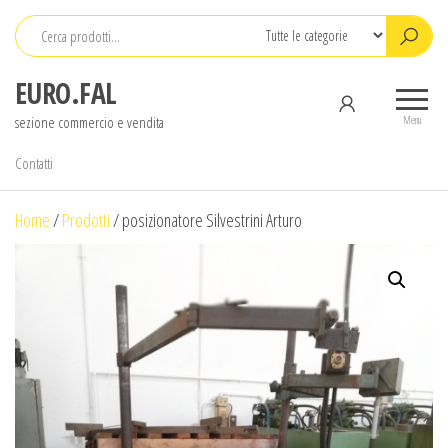
Salta
e
vai
EURO.FAL
al
sezione commercio e vendita
contenuto
Menu
Contatti
Home
/
Prodotti
/
posizionatore Silvestrini Arturo