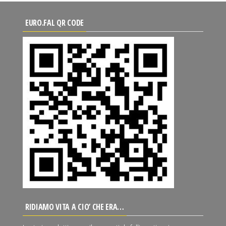
EURO.FAL QR CODE
RIDIAMO VITA A CIO’ CHE ERA…