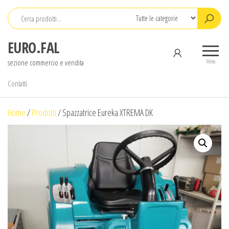
Salta
e
vai
EURO.FAL
al
sezione commercio e vendita
contenuto
Menu
Contatti
Home
/
Prodotti
/
Spazzatrice Eureka XTREMA DK