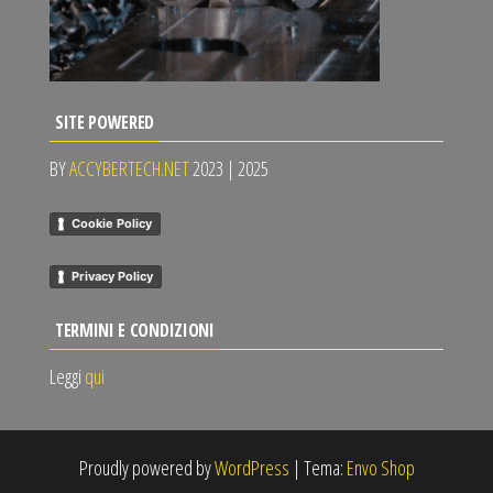
SITE POWERED
BY
ACCYBERTECH.NET
2023 | 2025
Cookie Policy
Privacy Policy
TERMINI E CONDIZIONI
Leggi
qui
Proudly powered by
WordPress
|
Tema:
Envo Shop