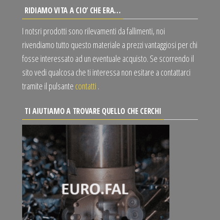
RIDIAMO VITA A CIO’ CHE ERA…
I notsri prodotti sono rilevamenti da fallimenti, noi
rivendiamo tutto questo materiale a prezzi vantaggiosi per chi
fosse interessato ad un eventuale acquisto. Se scorrendo il
sito vedi qualcosa che ti interessa non esitare a contattarci
tramite il pulsante
contatti
.
TI AIUTIAMO A TROVARE QUELLO CHE CERCHI