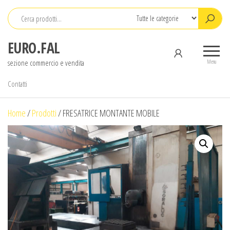
Salta
e
vai
EURO.FAL
al
sezione commercio e vendita
contenuto
Menu
Contatti
Home
/
Prodotti
/
FRESATRICE MONTANTE MOBILE