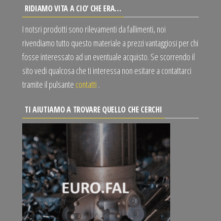
RIDIAMO VITA A CIO’ CHE ERA…
I notsri prodotti sono rilevamenti da fallimenti, noi
rivendiamo tutto questo materiale a prezzi vantaggiosi per chi
fosse interessato ad un eventuale acquisto. Se scorrendo il
sito vedi qualcosa che ti interessa non esitare a contattarci
tramite il pulsante
contatti
.
TI AIUTIAMO A TROVARE QUELLO CHE CERCHI