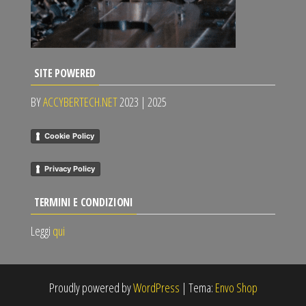
SITE POWERED
BY
ACCYBERTECH.NET
2023 | 2025
Cookie Policy
Privacy Policy
TERMINI E CONDIZIONI
Leggi
qui
Proudly powered by
WordPress
|
Tema:
Envo Shop