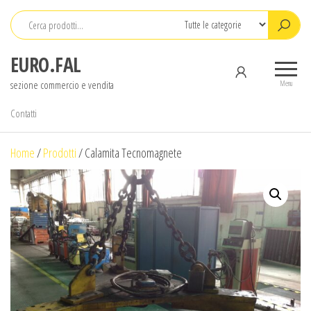
Salta
e
vai
EURO.FAL
al
sezione commercio e vendita
contenuto
Menu
Contatti
Home
/
Prodotti
/
Calamita Tecnomagnete