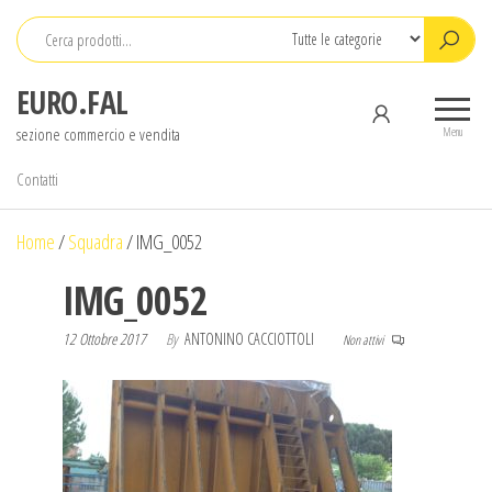
Salta
e
vai
EURO.FAL
al
sezione commercio e vendita
contenuto
Menu
Contatti
Home
/
Squadra
/
IMG_0052
IMG_0052
12 Ottobre 2017
By
ANTONINO CACCIOTTOLI
Non attivi