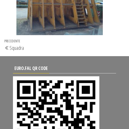
Navigazione
Articolo
PRECEDENTE
Squadra
articoli
precedente
EURO.FAL QR CODE