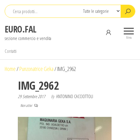
Salta
e
vai
EURO.FAL
al
sezione commercio e vendita
contenuto
Menu
Contatti
Home
/
Punzonatrice Geka
/
IMG_2962
IMG_2962
29 Settembre 2017
By
ANTONINO CACCIOTTOLI
Non attivi