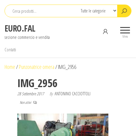
Salta
e
vai
EURO.FAL
al
sezione commercio e vendita
contenuto
Menu
Contatti
Home
/
Punzonatrice omera
/
IMG_2956
IMG_2956
28 Settembre 2017
By
ANTONINO CACCIOTTOLI
Non attivi