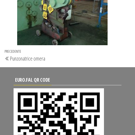
Navigazione
Articolo
PRECEDENTE
Punzonatrice omera
articoli
precedente
EURO.FAL QR CODE