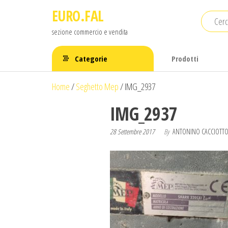
Salta
EURO.FAL
e
sezione commercio e vendita
vai
al
Categorie
Prodotti
contenuto
Home
/
Seghetto Mep
/
IMG_2937
IMG_2937
28 Settembre 2017
By
ANTONINO CACCIOTTO