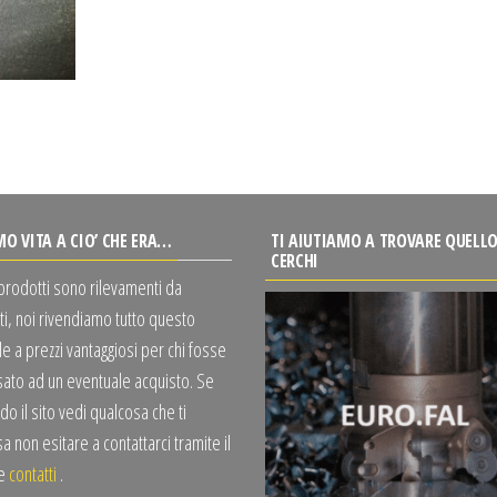
MO VITA A CIO’ CHE ERA…
TI AIUTIAMO A TROVARE QUELLO
CERCHI
 prodotti sono rilevamenti da
ti, noi rivendiamo tutto questo
e a prezzi vantaggiosi per chi fosse
sato ad un eventuale acquisto. Se
o il sito vedi qualcosa che ti
a non esitare a contattarci tramite il
te
contatti
.