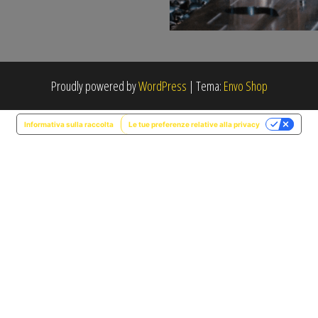
Proudly powered by
WordPress
|
Tema:
Envo Shop
Informativa sulla raccolta
Le tue preferenze relative alla privacy