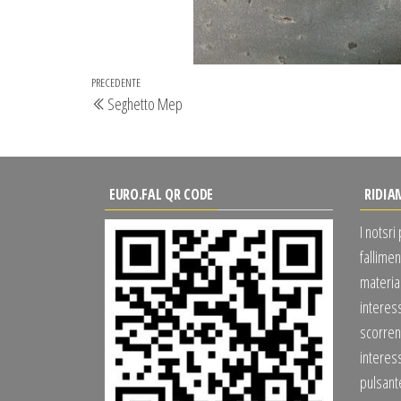
Navigazione
Articolo
PRECEDENTE
Seghetto Mep
articoli
precedente
EURO.FAL QR CODE
RIDIA
I notsri
fallimen
material
interes
scorrend
interess
pulsan