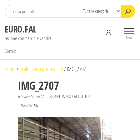
Salta
e
vai
EURO.FAL
al
sezione commercio e vendita
contenuto
Menu
Contatti
Home
/
Scaffalatura porta pallet
/
IMG_2707
IMG_2707
6 Settembre 2017
By
ANTONINO CACCIOTTOLI
Non attivi