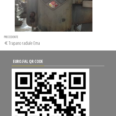
Navigazione
Articolo
PRECEDENTE
Trapano radiale Ema
articoli
precedente
EURO.FAL QR CODE