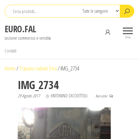
Salta
e
vai
EURO.FAL
al
sezione commercio e vendita
contenuto
Menu
Contatti
Home
/
Trapano radiale Ema
/
IMG_2734
IMG_2734
29 Agosto 2017
By
ANTONINO CACCIOTTOLI
Non attivi