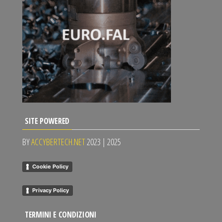
SITE POWERED
BY
ACCYBERTECH.NET
2023 | 2025
Cookie Policy
Privacy Policy
TERMINI E CONDIZIONI