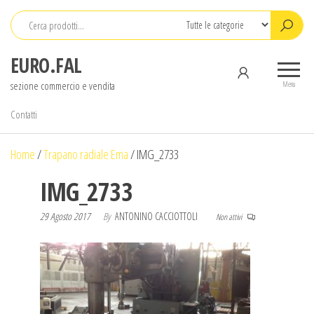
Salta
e
vai
EURO.FAL
al
sezione commercio e vendita
contenuto
Menu
Contatti
Home
/
Trapano radiale Ema
/
IMG_2733
IMG_2733
29 Agosto 2017
By
ANTONINO CACCIOTTOLI
Non attivi