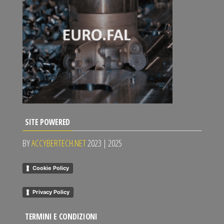
SITE POWERED
BY
ACCYBERTECH.NET
2023 | 2025
Cookie Policy
Privacy Policy
TERMINI E CONDIZIONI