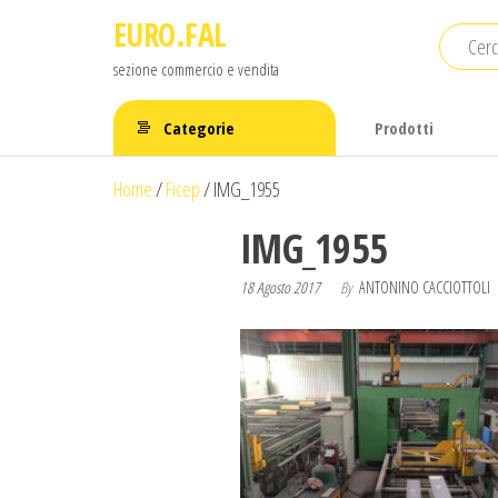
Salta
EURO.FAL
e
sezione commercio e vendita
vai
al
Categorie
Prodotti
contenuto
Home
/
Ficep
/
IMG_1955
IMG_1955
18 Agosto 2017
By
ANTONINO CACCIOTTOLI