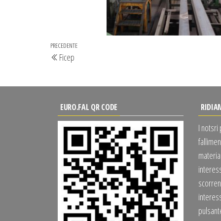
Navigazione
Articolo
PRECEDENTE
Ficep
articoli
precedente
EURO.FAL QR CODE
RIDIA
I notsri
fallimen
material
interes
scorrend
interess
pulsan