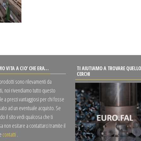
MO VITA A CIO’ CHE ERA…
TI AIUTIAMO A TROVARE QUELLO
CERCHI
 prodotti sono rilevamenti da
ti, noi rivendiamo tutto questo
e a prezzi vantaggiosi per chi fosse
sato ad un eventuale acquisto. Se
o il sito vedi qualcosa che ti
a non esitare a contattarci tramite il
te
contatti
.