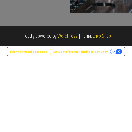
Proudly powered by
WordPress
|
Tema:
Envo Shop
Informativa sulla raccolta
Le tue preferenze relative alla privacy