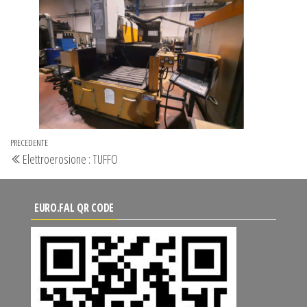
Navigazione
Articolo
PRECEDENTE
Elettroerosione : TUFFO
articoli
precedente
EURO.FAL QR CODE