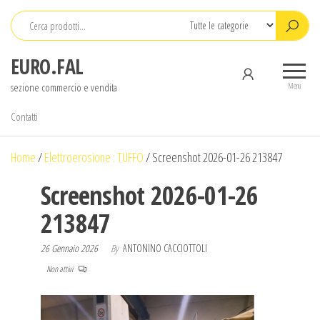
Salta
e
vai
EURO.FAL
al
sezione commercio e vendita
contenuto
Menu
Contatti
Home
/
Elettroerosione : TUFFO
/
Screenshot 2026-01-26 213847
Screenshot 2026-01-26
213847
26 Gennaio 2026
By
ANTONINO CACCIOTTOLI
Non attivi