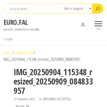
Salta
e
vai
EURO.FAL
al
sezione commercio e vendita
contenuto
Menu
Contatti
Home
/
Seghetto CM
/
IMG_20250904_115348_resized_20250909_084833957
IMG_20250904_115348_r
esized_20250909_084833
957
10 Settembre 2025
By
ANTONINO CACCIOTTOLI
Non attivi