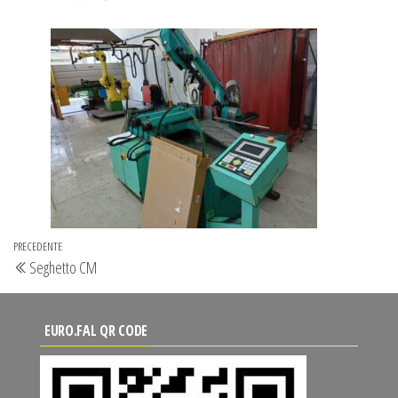
Navigazione
Articolo
PRECEDENTE
Seghetto CM
articoli
precedente
EURO.FAL QR CODE