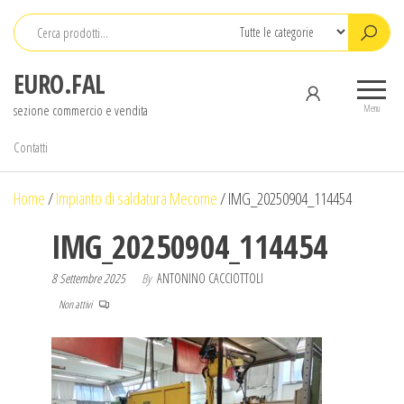
Salta
e
vai
EURO.FAL
al
sezione commercio e vendita
contenuto
Menu
Contatti
Home
/
Impianto di saldatura Mecome
/
IMG_20250904_114454
IMG_20250904_114454
8 Settembre 2025
By
ANTONINO CACCIOTTOLI
Non attivi