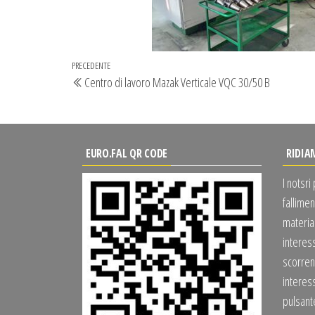
Navigazione
Articolo
PRECEDENTE
Centro di lavoro Mazak Verticale VQC 30/50 B
articoli
precedente
EURO.FAL QR CODE
RIDIA
I notsri
fallimen
material
interes
scorrend
interess
pulsan