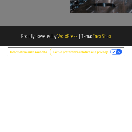
Proudly powered by
WordPress
|
Tema:
Envo Shop
Informativa sulla raccolta
Le tue preferenze relative alla privacy