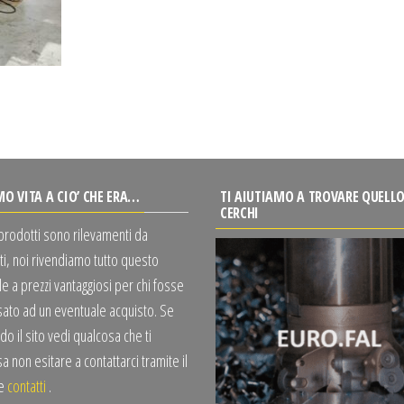
MO VITA A CIO’ CHE ERA…
TI AIUTIAMO A TROVARE QUELLO
CERCHI
 prodotti sono rilevamenti da
ti, noi rivendiamo tutto questo
e a prezzi vantaggiosi per chi fosse
sato ad un eventuale acquisto. Se
o il sito vedi qualcosa che ti
a non esitare a contattarci tramite il
te
contatti
.