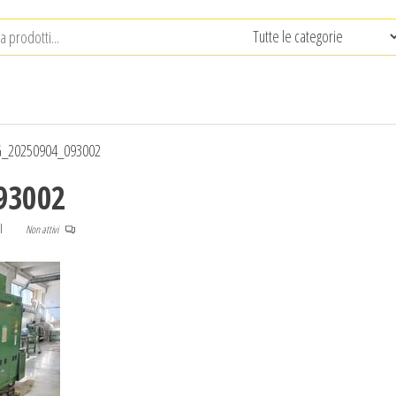
_20250904_093002
93002
I
Non attivi