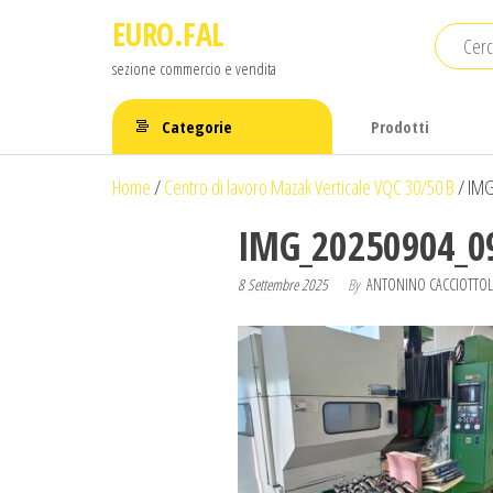
Salta
EURO.FAL
e
sezione commercio e vendita
vai
al
Categorie
Prodotti
contenuto
Home
/
Centro di lavoro Mazak Verticale VQC 30/50 B
/
IMG
IMG_20250904_0
8 Settembre 2025
By
ANTONINO CACCIOTTOL