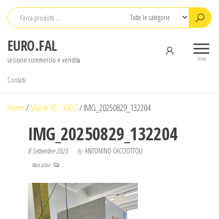
Salta
e
vai
EURO.FAL
al
sezione commercio e vendita
contenuto
Menu
Contatti
Home
/
Mazak VTC 300 C
/
IMG_20250829_132204
IMG_20250829_132204
8 Settembre 2025
By
ANTONINO CACCIOTTOLI
Non attivi