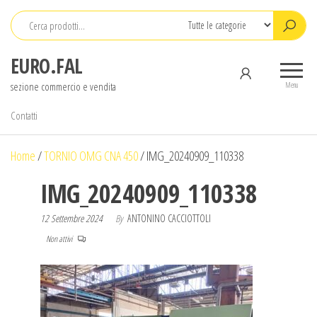
Salta
e
vai
EURO.FAL
al
sezione commercio e vendita
contenuto
Menu
Contatti
Home
/
TORNIO OMG CNA 450
/
IMG_20240909_110338
IMG_20240909_110338
12 Settembre 2024
By
ANTONINO CACCIOTTOLI
Non attivi