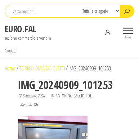
Salta
e
vai
EURO.FAL
al
sezione commercio e vendita
contenuto
Menu
Contatti
Home
/
TORNIO OMG ZANOLETTI
/
IMG_20240909_101253
IMG_20240909_101253
12 Settembre 2024
By
ANTONINO CACCIOTTOLI
Non attivi