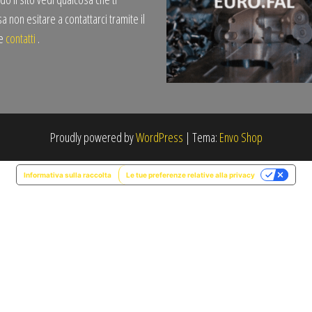
a non esitare a contattarci tramite il
te
contatti
.
Proudly powered by
WordPress
|
Tema:
Envo Shop
Informativa sulla raccolta
Le tue preferenze relative alla privacy