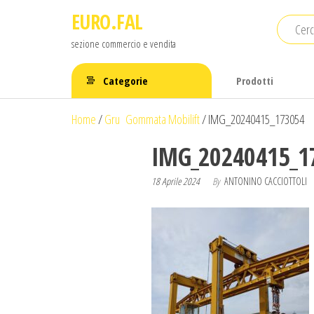
Salta
EURO.FAL
e
sezione commercio e vendita
vai
al
Categorie
Prodotti
contenuto
Home
/
Gru Gommata Mobilift
/
IMG_20240415_173054
IMG_20240415_1
18 Aprile 2024
By
ANTONINO CACCIOTTOLI