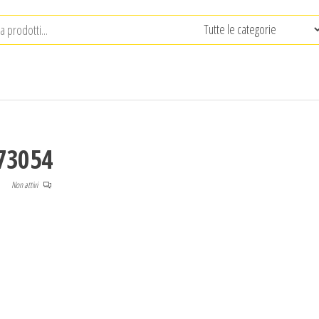
73054
Non attivi