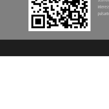
interess
pulsan