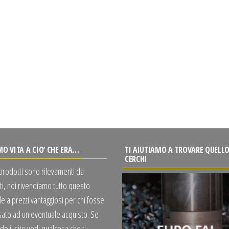
MO VITA A CIO’ CHE ERA…
TI AIUTIAMO A TROVARE QUELLO
CERCHI
 prodotti sono rilevamenti da
ti, noi rivendiamo tutto questo
e a prezzi vantaggiosi per chi fosse
sato ad un eventuale acquisto. Se
o il sito vedi qualcosa che ti