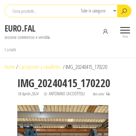
Salta
e
vai
EURO.FAL
al
sezione commercio e vendita
contenuto
Menu
Contatti
Home
/
Carroponte a cavalletto
/
IMG_20240415_170220
IMG_20240415_170220
18 Aprile 2024
By
ANTONINO CACCIOTTOLI
Non attivi