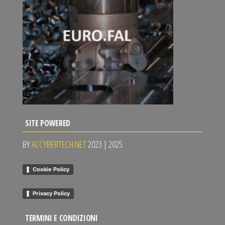
SITE POWERED
BY
ACCYBERTECH.NET
2023 | 2025
Cookie Policy
Privacy Policy
TERMINI E CONDIZIONI