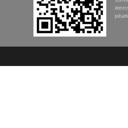
interess
pulsan