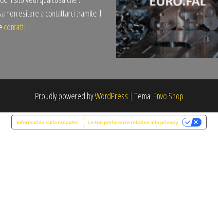
a non esitare a contattarci tramite il
te
contatti
.
Proudly powered by
WordPress
|
Tema:
Envo Shop
Informativa sulla raccolta
Le tue preferenze relative alla privacy