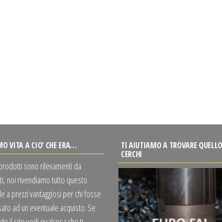
MO VITA A CIO’ CHE ERA…
TI AIUTIAMO A TROVARE QUELLO
CERCHI
 prodotti sono rilevamenti da
ti, noi rivendiamo tutto questo
e a prezzi vantaggiosi per chi fosse
sato ad un eventuale acquisto. Se
o il sito vedi qualcosa che ti