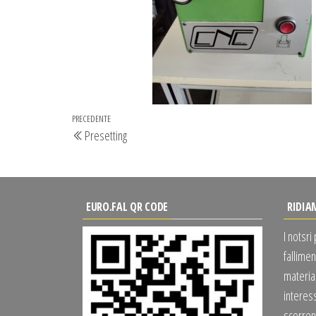
Navigazione
Articolo
PRECEDENTE
Presetting
articoli
precedente
EURO.FAL QR CODE
RIDIA
I notsri
fallimen
material
interes
scorrend