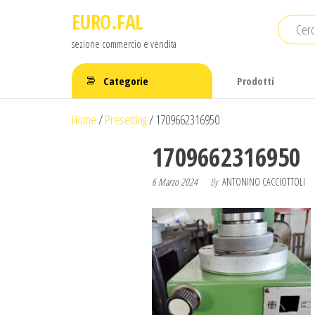
Salta
EURO.FAL
e
sezione commercio e vendita
vai
al
Categorie
Prodotti
contenuto
Home
/
Presetting
/
1709662316950
1709662316950
6 Marzo 2024
By
ANTONINO CACCIOTTOLI