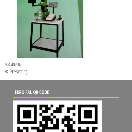
Navigazione
Articolo
PRECEDENTE
Presetting
articoli
precedente
EURO.FAL QR CODE