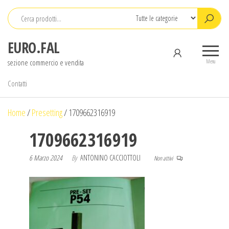
Salta
e
vai
EURO.FAL
al
sezione commercio e vendita
contenuto
Menu
Contatti
Home
/
Presetting
/
1709662316919
1709662316919
6 Marzo 2024
By
ANTONINO CACCIOTTOLI
Non attivi