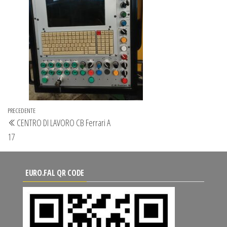
Navigazione
Articolo
PRECEDENTE
CENTRO DI LAVORO CB Ferrari A
articoli
precedente
17
EURO.FAL QR CODE