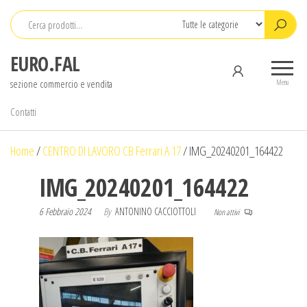
Salta
e
vai
EURO.FAL
al
sezione commercio e vendita
contenuto
Menu
Contatti
Home
/
CENTRO DI LAVORO CB Ferrari A 17
/
IMG_20240201_164422
IMG_20240201_164422
6 Febbraio 2024
By
ANTONINO CACCIOTTOLI
Non attivi