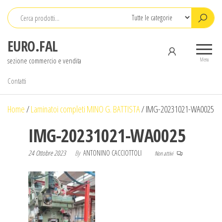
Salta
e
vai
EURO.FAL
al
sezione commercio e vendita
contenuto
Menu
Contatti
Home
/
Laminatoi completi MINO G. BATTISTA
/
IMG-20231021-WA0025
IMG-20231021-WA0025
24 Ottobre 2023
By
ANTONINO CACCIOTTOLI
Non attivi