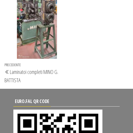
Navigazione
Articolo
PRECEDENTE
Laminatoi completi MINO G.
articoli
precedente
BATTISTA
EURO.FAL QR CODE