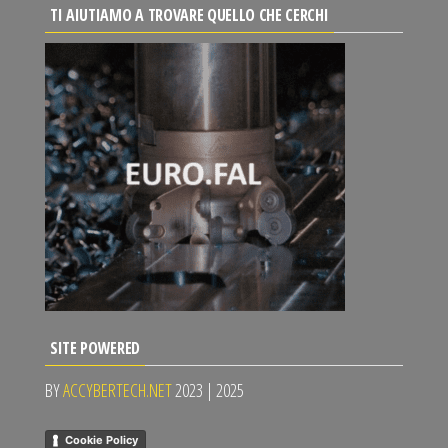
TI AIUTIAMO A TROVARE QUELLO CHE CERCHI
SITE POWERED
BY
ACCYBERTECH.NET
2023 | 2025
Cookie Policy