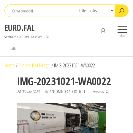
Salta
e
vai
EURO.FAL
al
sezione commercio e vendita
contenuto
Menu
Contatti
Home
/
Presse BM Biraghi
/
IMG-20231021-WA0022
IMG-20231021-WA0022
24 Ottobre 2023
By
ANTONINO CACCIOTTOLI
Non attivi