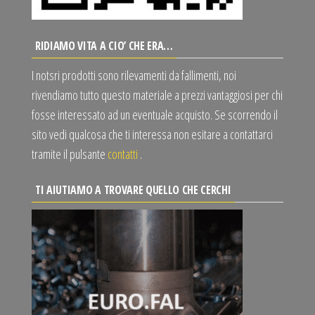
RIDIAMO VITA A CIO’ CHE ERA…
I notsri prodotti sono rilevamenti da fallimenti, noi
rivendiamo tutto questo materiale a prezzi vantaggiosi per chi
fosse interessato ad un eventuale acquisto. Se scorrendo il
sito vedi qualcosa che ti interessa non esitare a contattarci
tramite il pulsante
contatti
.
TI AIUTIAMO A TROVARE QUELLO CHE CERCHI