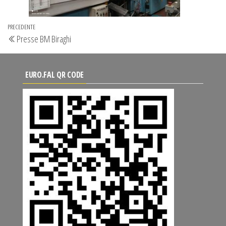
Navigazione
Articolo
PRECEDENTE
Presse BM Biraghi
articoli
precedente
EURO.FAL QR CODE