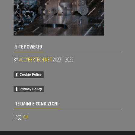
SITE POWERED
BY
ACCYBERTECH.NET
2023 | 2025
Cookie Policy
Privacy Policy
TERMINI E CONDIZIONI
Leggi
qui