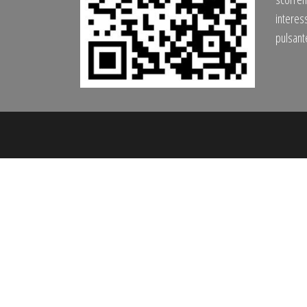
interess
pulsan