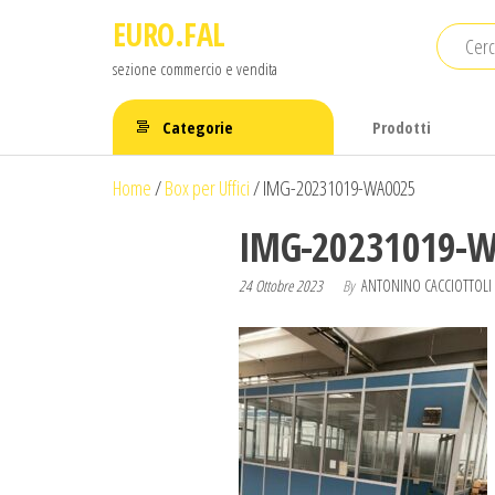
Salta
EURO.FAL
e
sezione commercio e vendita
vai
al
Categorie
Prodotti
contenuto
Home
/
Box per Uffici
/
IMG-20231019-WA0025
IMG-20231019-
24 Ottobre 2023
By
ANTONINO CACCIOTTOLI