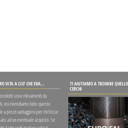
MO VITA A CIO’ CHE ERA…
TI AIUTIAMO A TROVARE QUELLO
CERCHI
 prodotti sono rilevamenti da
ti, noi rivendiamo tutto questo
e a prezzi vantaggiosi per chi fosse
sato ad un eventuale acquisto. Se
o il sito vedi qualcosa che ti