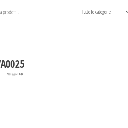
WA0025
Non attivi