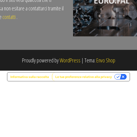
a non esitare a contattarci tramite il
te
contatti
.
Proudly powered by
WordPress
|
Tema:
Envo Shop
Informativa sulla raccolta
Le tue preferenze relative alla privacy