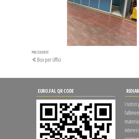
Navigazione
Articolo
PRECEDENTE
Box per Uffici
articoli
precedente
EURO.FAL QR CODE
RIDIA
I notsri
fallimen
material
interes
scorrend