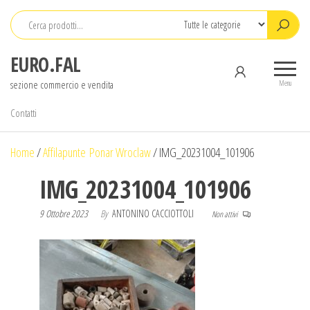
Salta
e
vai
EURO.FAL
al
sezione commercio e vendita
contenuto
Menu
Contatti
Home
/
Affilapunte Ponar Wroclaw
/
IMG_20231004_101906
IMG_20231004_101906
9 Ottobre 2023
By
ANTONINO CACCIOTTOLI
Non attivi