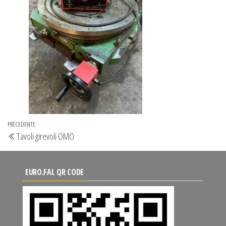
Navigazione
Articolo
PRECEDENTE
Tavoli girevoli OMO
articoli
precedente
EURO.FAL QR CODE