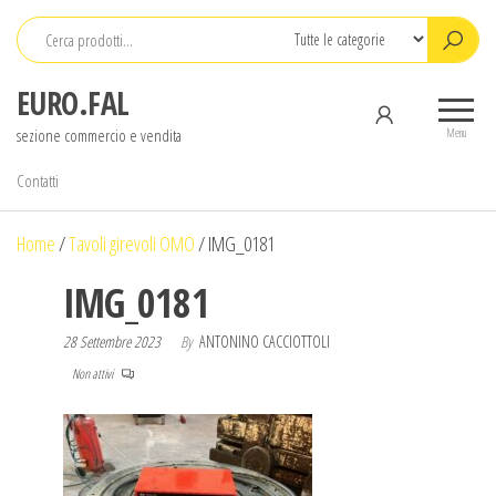
Salta
e
vai
EURO.FAL
al
sezione commercio e vendita
contenuto
Menu
Contatti
Home
/
Tavoli girevoli OMO
/
IMG_0181
IMG_0181
28 Settembre 2023
By
ANTONINO CACCIOTTOLI
Non attivi